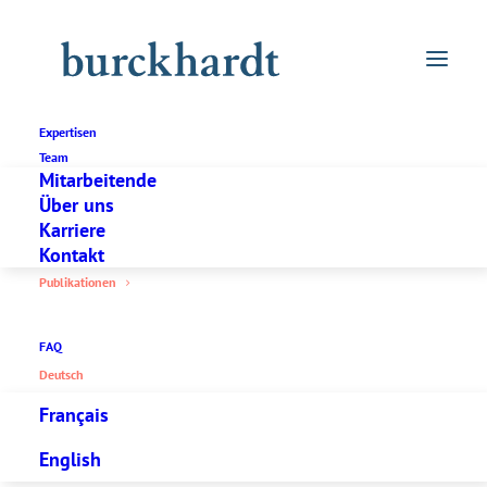
Expertisen
Team
Mitarbeitende
Über uns
Karriere
Kontakt
Publikationen
Unser Wissen
Publikationen
FAQ
Die regelmässige Weiterbildung und die
Deutsch
Wissenschaft sind uns wichtig.
Français
Wir publizieren regelmässig und halten in
English
unseren Fachgebieten Vorträge.