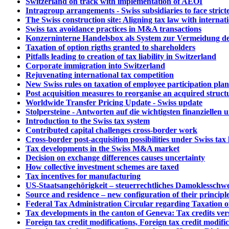
Switzerland on track with implementation of AEOI
Intragroup arrangements - Swiss subsidiaries to face stricte
The Swiss construction site: Aligning tax law with internat
Swiss tax avoidance practices in M&A transactions
Konzerninterne Handelsbox als System zur Vermeidung d
Taxation of option rigths granted to shareholders
Pitfalls leading to creation of tax liability in Switzerland
Corporate immigration into Switzerland
Rejuvenating international tax competition
New Swiss rules on taxation of employee participation plan
Post acquisition measures to reorganise an acquired struct
Worldwide Transfer Pricing Update - Swiss update
Stolpersteine - Antworten auf die wichtigsten finanziellen 
Introduction to the Swiss tax system
Contributed capital challenges cross-border work
Cross-border post-acquisition possibilities under Swiss tax
Tax developments in the Swiss M&A market
Decision on exchange differences causes uncertainty
How collective investment schemes are taxed
Tax incentives for manufacturing
US-Staatsangehörigkeit – steuerrechtliches Damoklesschw
Source and residence – new configuration of their principl
Federal Tax Administration Circular regarding Taxation 
Tax developments in the canton of Geneva: Tax credits vers
Foreign tax credit modifications, Foreign tax credit modifi