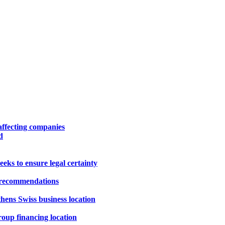
 affecting companies
d
eks to ensure legal certainty
 recommendations
thens Swiss business location
roup financing location