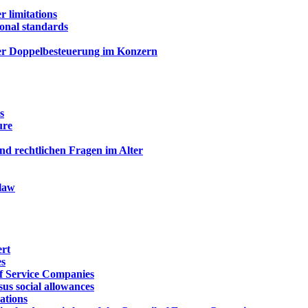
r limitations
ional standards
er Doppelbesteuerung im Konzern
s
ure
und rechtlichen Fragen im Alter
 law
ert
es
of Service Companies
us social allowances
cations