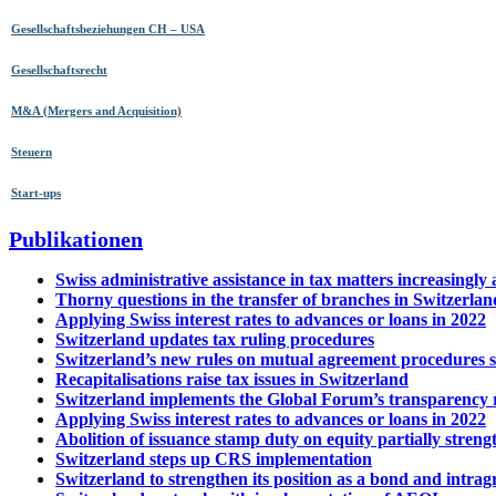
Gesellschaftsbeziehungen CH – USA
Gesellschaftsrecht
M&A (Mergers and Acquisition)
Steuern
Start-ups
Publikationen
Swiss administrative assistance in tax matters increasingly
Thorny questions in the transfer of branches in Switzerlan
Applying Swiss interest rates to advances or loans in 2022
Switzerland updates tax ruling procedures
Switzerland’s new rules on mutual agreement procedures se
Recapitalisations raise tax issues in Switzerland
Switzerland implements the Global Forum’s transparency
Applying Swiss interest rates to advances or loans in 2022
Abolition of issuance stamp duty on equity partially streng
Switzerland steps up CRS implementation
Switzerland to strengthen its position as a bond and intrag