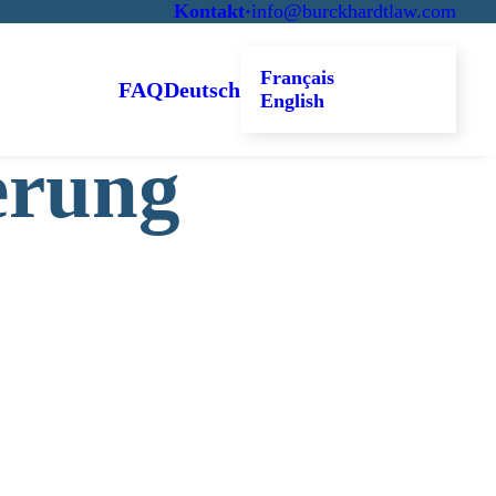
Kontakt
·
info@burckhardtlaw.com
Français
FAQ
Deutsch
English
erung