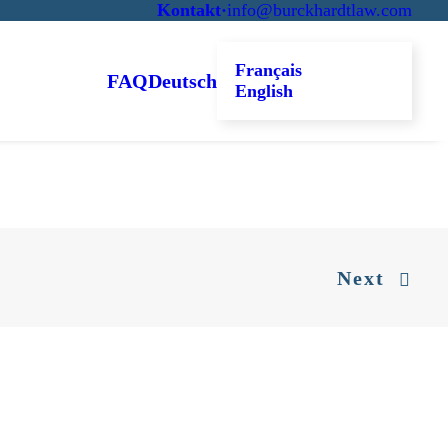
Kontakt
·
info@burckhardtlaw.com
Français
FAQ
Deutsch
English
Next