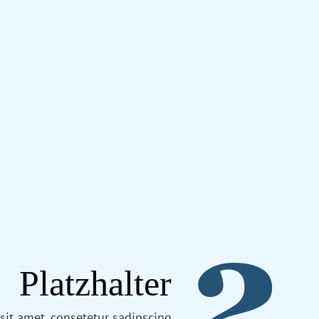
Platzhalter
sit amet, consetetur sadipscing