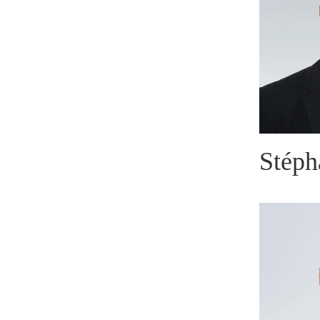
Stéph