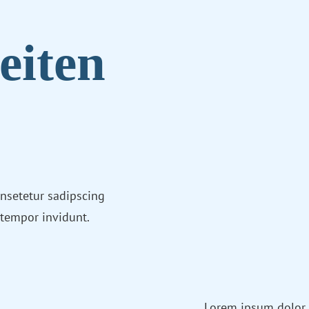
eiten
nsetetur sadipscing
 tempor invidunt.
Lorem ipsum dolor 