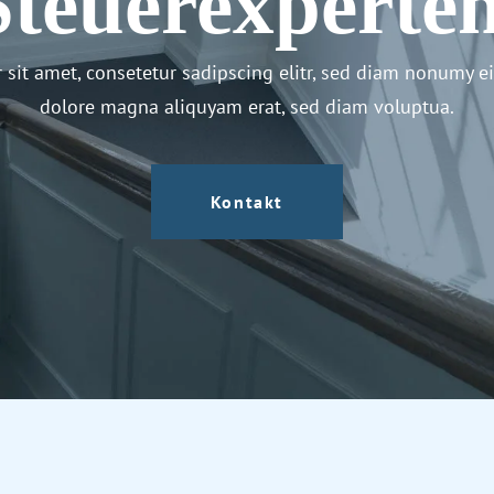
Steuerexperten
sit amet, consetetur sadipscing elitr, sed diam nonumy e
dolore magna aliquyam erat, sed diam voluptua.
Kontakt