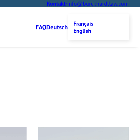
Kontakt
·
info@burckhardtlaw.com
Français
FAQ
Deutsch
English