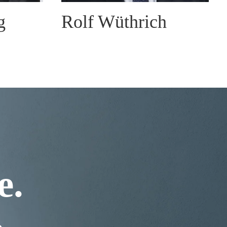
g
Rolf Wüthrich
e.