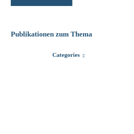
Publikationen zum Thema
Categories
📄 (In)equality amongst children in
succession law
AIJA, Rotterdam 2024
|
Peter von Burg
Download PDF