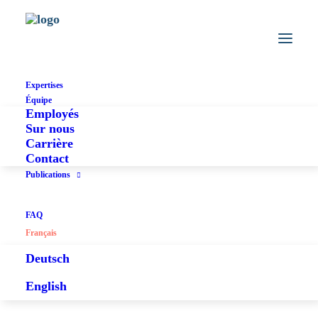
SZW 2011, Nr. 4 349 ff., Dike Verlag, Zürich
Ramon Mabillard
Expertises
Équipe
Employés
Sur nous
Carrière
Contact
Publications
FAQ
Français
Deutsch
English