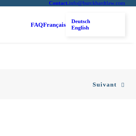
Contact
.
info@burckhardtlaw.com
Deutsch
FAQ
Français
English
Suivant