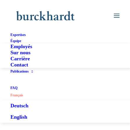
Action en justice /
Expertises
Équipe
Employés
Juridiction arbitrale
Sur nous
Carrière
Contact
Publications
FAQ
Français
Deutsch
English
Fusionsrechtliche Klagen –